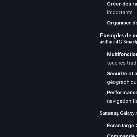
Créer des r
importants.
Organiser d
Exemples de m
artfone 4G Smar
Multifonction
touches trad
Sécurité et 
géographiqu
Performance
navigation fl
Samsung Galaxy 
Écran large
:
Commande vo