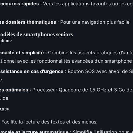
accourcis rapides
: Vers les applications favorites ou les c
es dossiers thématiques
: Pour une navigation plus facile.
odèles de smartphones seniors
tphone
nalité et simplicité
: Combine les aspects pratiques d’un t
itionnel avec les fonctionnalités avancées d’un smartphon
assistance en cas d’urgence
: Bouton SOS avec envoi de S
e.
s optimales
: Processeur Quadcore de 1,5 GHz et 3 Go d
uide.
A52S
 Facilite la lecture des textes et des menus.
cale et lecture automatique
: Simplifie l’utilisation pour