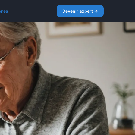
ones
Devenir expert →