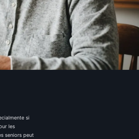
ecialmente si
our les
s seniors peut