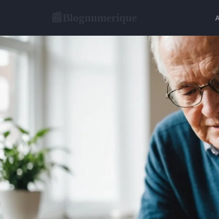
Blognumerique
📰
A