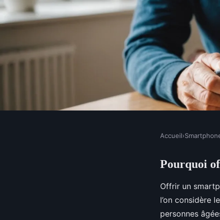
Accueil
›
Smartphon
SMARTPHONES
Pourquoi of
Pourquoi offrir un s
Offrir un smart
senior?
l’on considère l
personnes âgées