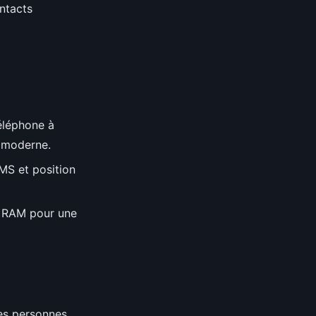
ontacts
éléphone à
e moderne.
MS et position
e RAM pour une
 les personnes