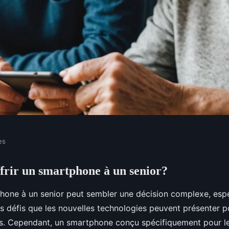
es
frir un smartphone à un senior?
martphone à un
phone à un senior peut sembler une décision complexe, esp
es défis que les nouvelles technologies peuvent présenter p
. Cependant, un smartphone conçu spécifiquement pour le