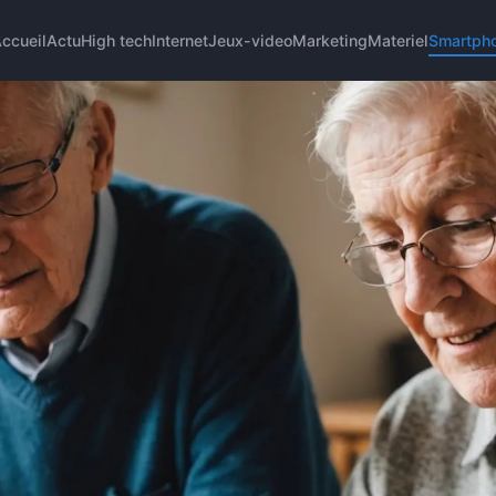
ccueil
Actu
High tech
Internet
Jeux-video
Marketing
Materiel
Smartph