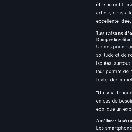
Noé
•
20 décembre 2024
•
5 min de lecture
être un outil in
article, nous al
excellente idée,
Les raisons d’
Rompre la solitude
Un des principa
solitude et de r
isolées, surtout
leur permet de 
texte, des appe
“Un smartphone p
en cas de besoi
explique un exp
Améliorer la sécuri
Les smartphones