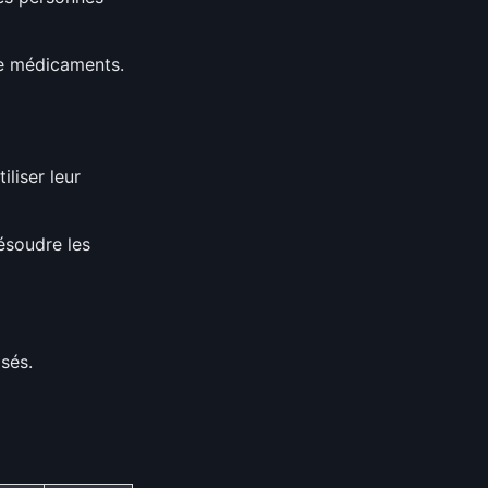
de médicaments.
iliser leur
ésoudre les
isés.