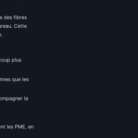
a des fibres
ureau. Cette
e.
coup plus
annes que les
compagner la
ent les PME, en