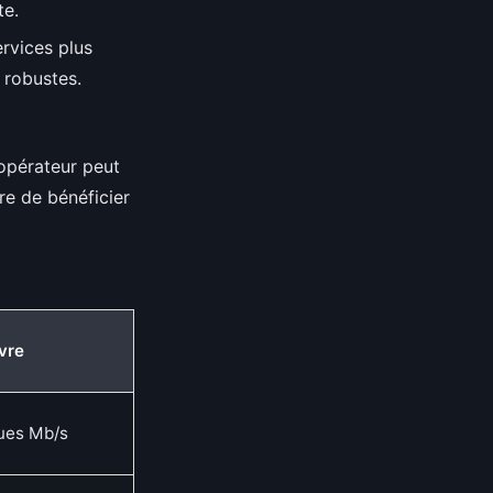
te.
ervices plus
 robustes.
 opérateur peut
re de bénéficier
vre
ques Mb/s