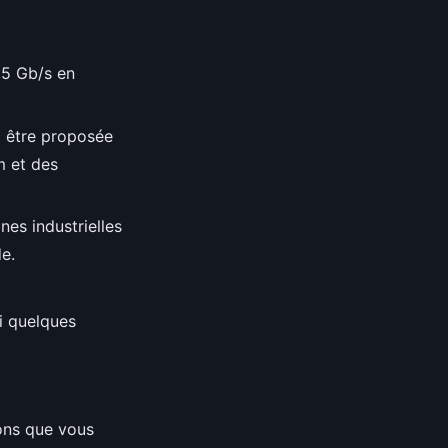
,5 Gb/s en
t être proposée
m et des
es industrielles
e.
i quelques
ions que vous