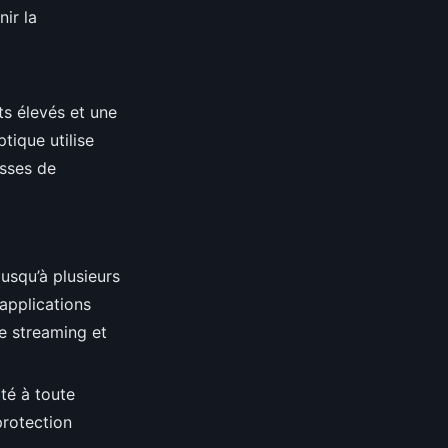
ir la
ts élevés et une
tique utilise
esses de
jusqu’à plusieurs
applications
e streaming et
ité à toute
protection