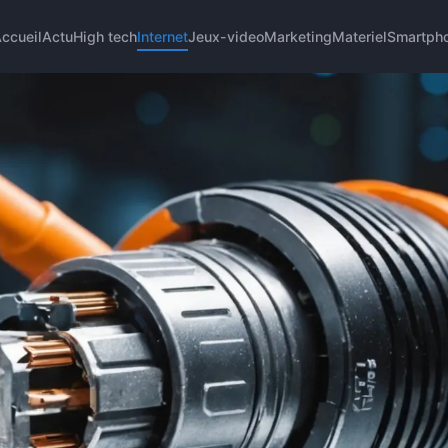
ccueil
Actu
High tech
Internet
Jeux-video
Marketing
Materiel
Smartph