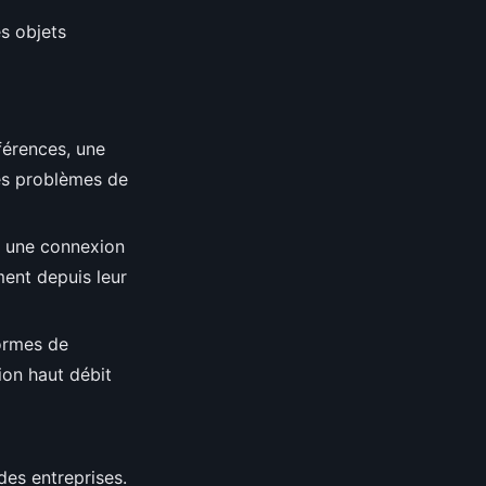
es objets
férences, une
les problèmes de
t, une connexion
ment depuis leur
formes de
ion haut débit
des entreprises.