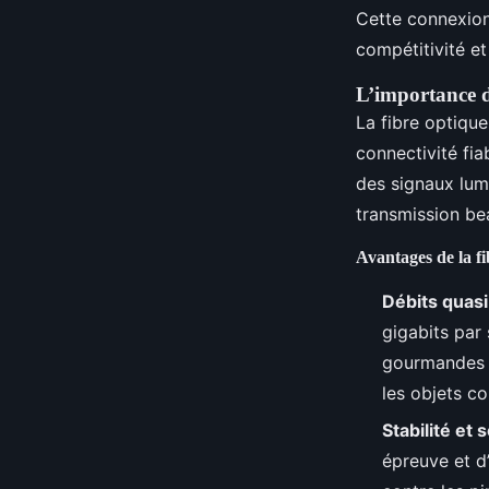
Noé
•
20 décembre 2024
•
6 min de lecture
Cette connexion 
compétitivité et
L’importance de
La fibre optique
connectivité fia
des signaux lum
transmission bea
Avantages de la f
Débits quasi 
gigabits par
gourmandes e
les objets c
Stabilité et 
épreuve et d’