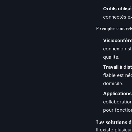
Outils utilis
connectés ex
Exemples concret
Visioconfér
connexion sta
qualité.
Travail à di
fiable est né
domicile.
Applications
collaboratio
pour fonctio
Les solutions 
Il existe plusie