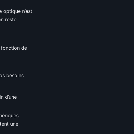
e optique n’est
on reste
 fonction de
vos besoins
in d’une
mériques
itent une