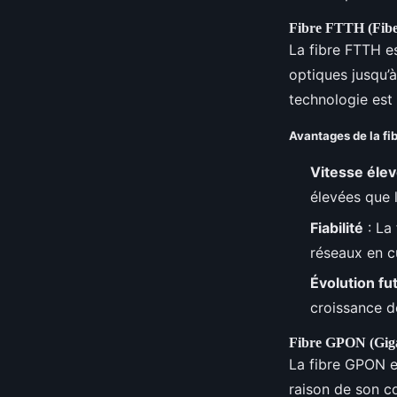
Fibre FTTH (Fib
La fibre FTTH e
optiques jusqu’à
technologie est 
Avantages de la fi
Vitesse éle
élevées que 
Fiabilité
: La
réseaux en c
Évolution fu
croissance d
Fibre GPON (Giga
La fibre GPON e
raison de son c