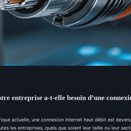
tre entreprise a-t-elle besoin d’une connexi
rise a-t-elle besoin
 débit?
rique actuelle, une connexion internet haut débit est deven
tes les entreprises, quels que soient leur taille ou leur secte