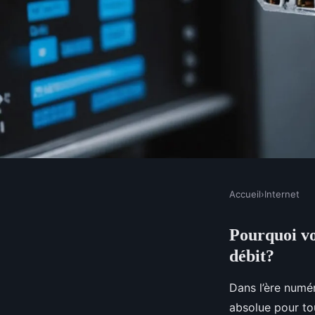
Accueil
›
Internet
INTERNET
Pourquoi vo
Pourquoi votre entrep
débit?
d'une connexion haut
Dans l’ère numé
absolue pour tou