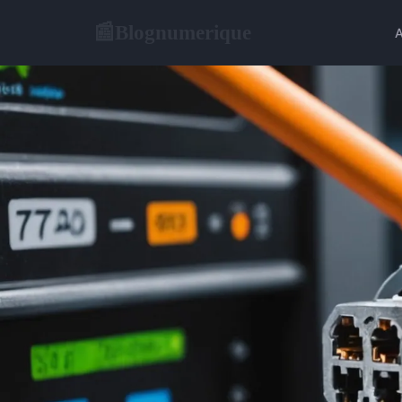
Blognumerique
📰
A